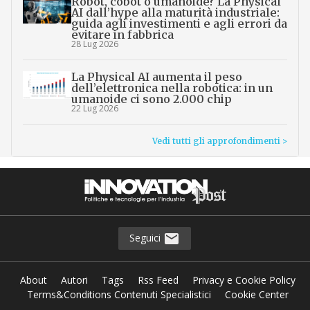
Robot, cobot o umanoide? La Physical
AI dall’hype alla maturità industriale:
guida agli investimenti e agli errori da
evitare in fabbrica
28 Lug 2026
La Physical AI aumenta il peso
dell’elettronica nella robotica: in un
umanoide ci sono 2.000 chip
22 Lug 2026
Vedi tutti gli approfondimenti >
Seguici
About
Autori
Tags
Rss Feed
Privacy e Cookie Policy
Terms&Conditions Contenuti Specialistici
Cookie Center