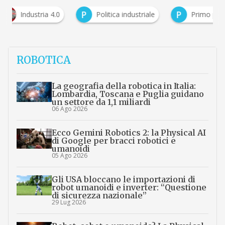
P
P
ndustria 4.0
Politica industriale
Primo piano
ROBOTICA
La geografia della robotica in Italia:
Lombardia, Toscana e Puglia guidano
un settore da 1,1 miliardi
06 Ago 2026
Ecco Gemini Robotics 2: la Physical AI
di Google per bracci robotici e
umanoidi
05 Ago 2026
Gli USA bloccano le importazioni di
robot umanoidi e inverter: “Questione
di sicurezza nazionale”
29 Lug 2026