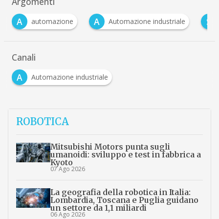
Argomenti
A
S
W
Automazione industriale
sensori
wirel
Canali
A
Automazione industriale
ROBOTICA
Mitsubishi Motors punta sugli
umanoidi: sviluppo e test in fabbrica a
Kyoto
07 Ago 2026
La geografia della robotica in Italia:
Lombardia, Toscana e Puglia guidano
un settore da 1,1 miliardi
06 Ago 2026