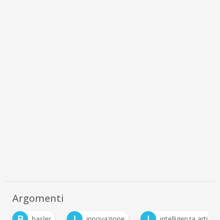
Argomenti
B
I
I
basler
innovazione
intelligenza artificiale