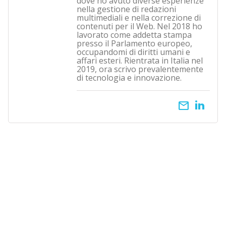
dove ho avuto diverse esperienze
nella gestione di redazioni
multimediali e nella correzione di
contenuti per il Web. Nel 2018 ho
lavorato come addetta stampa
presso il Parlamento europeo,
occupandomi di diritti umani e
affari esteri. Rientrata in Italia nel
2019, ora scrivo prevalentemente
di tecnologia e innovazione.
email