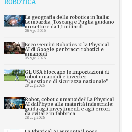
ROBOTICA
La geografia della robotica in Italia:
Lombardia, Toscana e Puglia guidano
un settore da 1,1 miliardi
06 Ago 2026
Ecco Gemini Robotics 2: la Physical
AI di Google per bracci robotici e
umanoidi
05 Ago 2026
Gli USA bloccano le importazioni di
robot umanoidi e inverter:
“Questione di sicurezza nazionale”
29 Lug 2026
Robot, cobot o umanoide? La Physical
AI dall’hype alla maturità industriale:
guida agli investimenti e agli errori
da evitare in fabbrica
28 Lug 2026
La Physical AI aumenta il peso