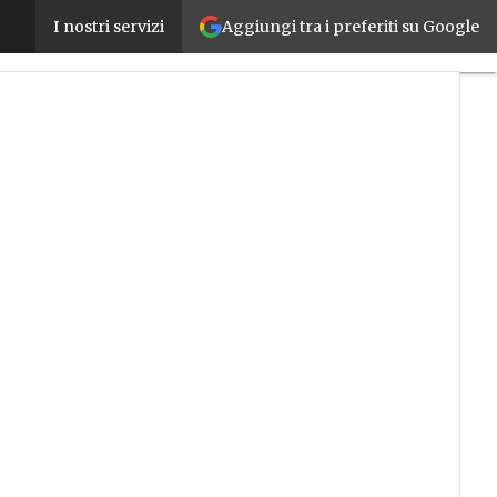
Aggiungi tra i preferiti su Google
ABB partecipa a Bi-Mu 2024 con soluzioni di robotic
I nostri servizi