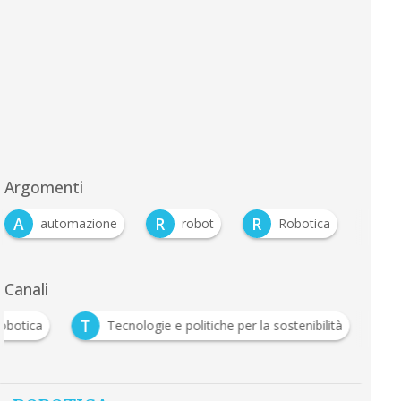
Argomenti
A
R
R
S
automazione
robot
Robotica
s
Canali
T
obotica
Tecnologie e politiche per la sostenibilità