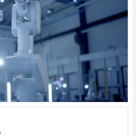
A
abb
R
R
i