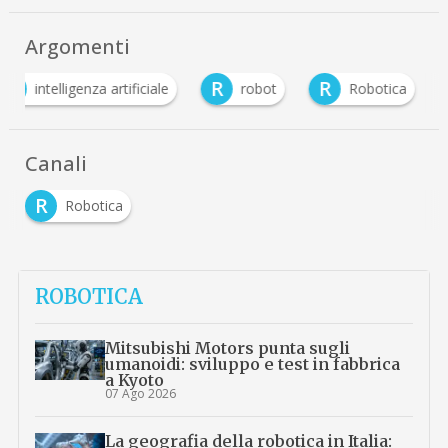
Argomenti
I
R
R
intelligenza artificiale
robot
Robotica
Canali
R
Robotica
ROBOTICA
Mitsubishi Motors punta sugli
umanoidi: sviluppo e test in fabbrica
a Kyoto
07 Ago 2026
La geografia della robotica in Italia: