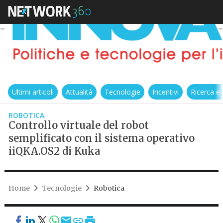
Ultimi articoli
Attualità
Tecnologie
Incentivi
Ricerca e
ROBOTICA
Controllo virtuale del robot
semplificato con il sistema operativo
iiQKA.OS2 di Kuka
Home
Tecnologie
Robotica