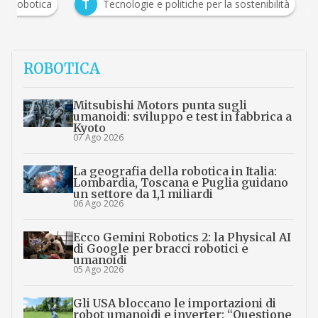
R
T
Robotica
Tecnologie e politiche per la sostenibili
…
ROBOTICA
Mitsubishi Motors punta sugli
umanoidi: sviluppo e test in fabbrica a
Kyoto
07 Ago 2026
La geografia della robotica in Italia:
Lombardia, Toscana e Puglia guidano
un settore da 1,1 miliardi
06 Ago 2026
Ecco Gemini Robotics 2: la Physical AI
di Google per bracci robotici e
umanoidi
05 Ago 2026
Gli USA bloccano le importazioni di
robot umanoidi e inverter: “Questione