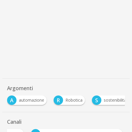
Argomenti
A
R
S
automazione
Robotica
sostenibilità
…
Canali