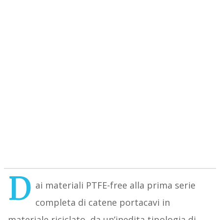
D
ai materiali PTFE-free alla prima serie
completa di catene portacavi in
materiale riciclato, da un’inedita tipologia di