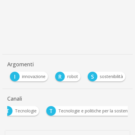
Argomenti
I
R
S
s
innovazione
robot
sostenibilità
Canali
T
Tecnologie
Tecnologie e politiche per la sostenibilità