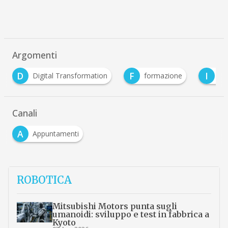
Argomenti
F
I
I
on
formazione
incentivi
industria 4.0
Canali
A
Appuntamenti
ROBOTICA
Mitsubishi Motors punta sugli
umanoidi: sviluppo e test in fabbrica a
Kyoto