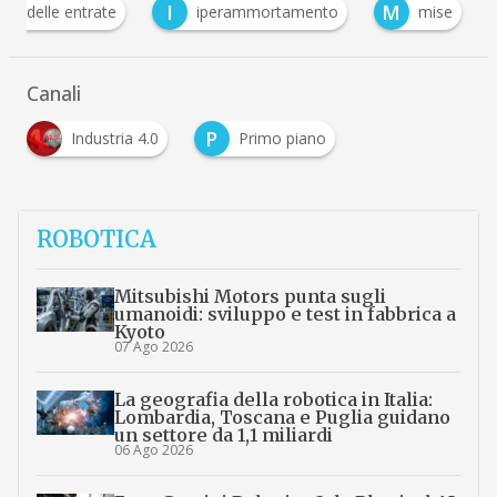
I
M
zia delle entrate
iperammortamento
mise
Canali
P
Industria 4.0
Primo piano
ROBOTICA
Mitsubishi Motors punta sugli
umanoidi: sviluppo e test in fabbrica a
Kyoto
07 Ago 2026
La geografia della robotica in Italia:
Lombardia, Toscana e Puglia guidano
un settore da 1,1 miliardi
06 Ago 2026