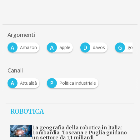
Argomenti
A
A
D
G
Amazon
apple
davos
google
Canali
A
P
Attualità
Politica industriale
ROBOTICA
La geografia della robotica in Italia:
Lombardia, Toscana e Puglia guidano
un settore da 1,1 miliardi