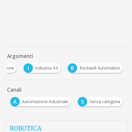
Argomenti
I
R
mazione
industria 4.0
Rockwell Automation
Canali
A
S
i
Automazione industriale
Senza categoria
ROBOTICA