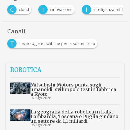
C
I
I
cloud
innovazione
intelligenza artificia
Canali
T
Tecnologie e politiche per la sostenibilità
ROBOTICA
Mitsubishi Motors punta sugli
umanoidi: sviluppo e test in fabbrica
a Kyoto
07 Ago 2026
La geografia della robotica in Italia:
Lombardia, Toscana e Puglia guidano
un settore da 1,1 miliardi
06 Ago 2026