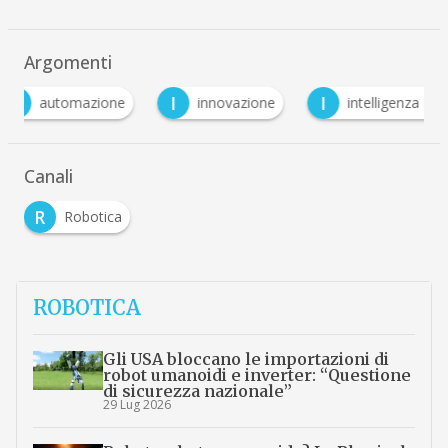
Argomenti
I
I
R
innovazione
intelligenza artificiale
rob
Canali
R
Robotica
ROBOTICA
Gli USA bloccano le importazioni di
robot umanoidi e inverter: “Questione
di sicurezza nazionale”
29 Lug 2026