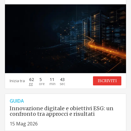
62
5
11
42
Inizia tra
ISCRIVITI
GUIDA
Innovazione digitale e obiettivi ESG: un
confronto tra approcci e risultati
15 Mag 2026