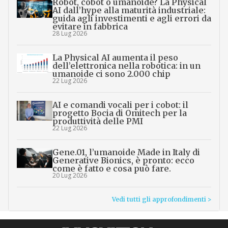
Robot, cobot o umanoide? La Physical
AI dall’hype alla maturità industriale:
guida agli investimenti e agli errori da
evitare in fabbrica
28 Lug 2026
La Physical AI aumenta il peso
dell’elettronica nella robotica: in un
umanoide ci sono 2.000 chip
22 Lug 2026
AI e comandi vocali per i cobot: il
progetto Bocia di Omitech per la
produttività delle PMI
22 Lug 2026
Gene.01, l’umanoide Made in Italy di
Generative Bionics, è pronto: ecco
come è fatto e cosa può fare.
20 Lug 2026
Vedi tutti gli approfondimenti >