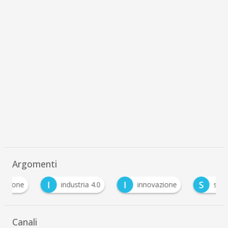
Argomenti
I
I
S
industria 4.0
innovazione
sostenibilità
Canali