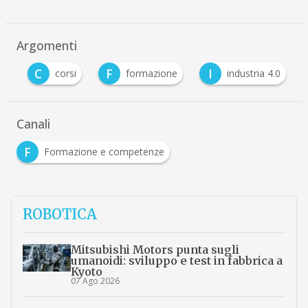
Argomenti
C
F
I
e
corsi
formazione
industria 4.0
Canali
F
Formazione e competenze
ROBOTICA
Mitsubishi Motors punta sugli
umanoidi: sviluppo e test in fabbrica a
Kyoto
07 Ago 2026