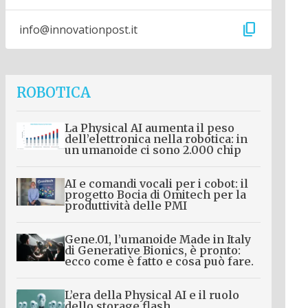
content_copy
info@innovationpost.it
ROBOTICA
La Physical AI aumenta il peso
dell’elettronica nella robotica: in
un umanoide ci sono 2.000 chip
AI e comandi vocali per i cobot: il
progetto Bocia di Omitech per la
produttività delle PMI
Gene.01, l’umanoide Made in Italy
di Generative Bionics, è pronto:
ecco come è fatto e cosa può fare.
L’era della Physical AI e il ruolo
dello storage flash