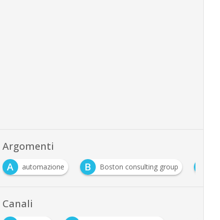
Argomenti
A
B
F
automazione
Boston consulting group
fa
Canali