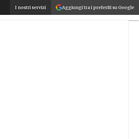
Aggiungi tra i preferiti su Google
AI, robotica e automazione, BCG: “Chi investe prima a
I nostri servizi