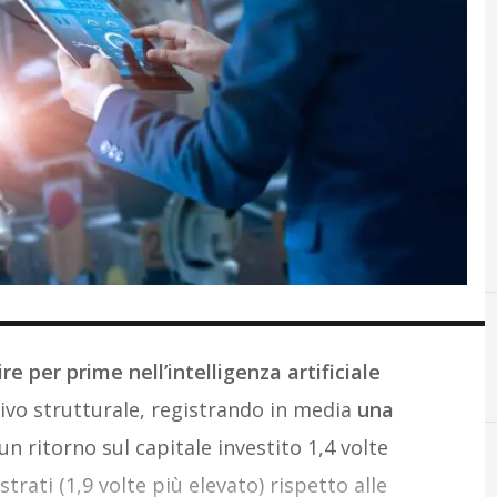
ire per prime nell’intelligenza artificiale
A
AI
vo strutturale, registrando in media
una
 un ritorno sul capitale investito 1,4 volte
rati (1,9 volte più elevato) rispetto alle