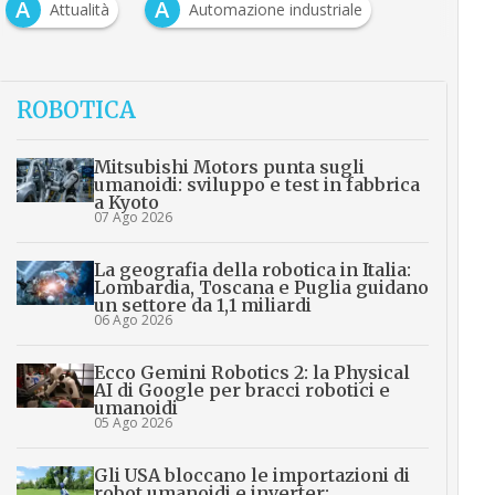
A
A
Attualità
Automazione industriale
ROBOTICA
Mitsubishi Motors punta sugli
umanoidi: sviluppo e test in fabbrica
a Kyoto
07 Ago 2026
La geografia della robotica in Italia:
Lombardia, Toscana e Puglia guidano
un settore da 1,1 miliardi
06 Ago 2026
Ecco Gemini Robotics 2: la Physical
AI di Google per bracci robotici e
umanoidi
05 Ago 2026
Gli USA bloccano le importazioni di
robot umanoidi e inverter: