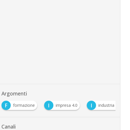
Argomenti
F
I
I
formazione
impresa 4.0
industria 4.0
Canali