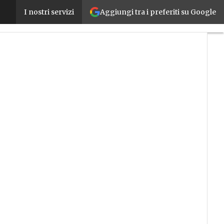
Aggiungi tra i preferiti su Google
La manovra 2018 è legge, ecco i testi definitivi e le
I nostri servizi