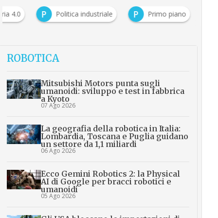
P
P
ria 4.0
Politica industriale
Primo piano
ROBOTICA
Mitsubishi Motors punta sugli
umanoidi: sviluppo e test in fabbrica
a Kyoto
07 Ago 2026
La geografia della robotica in Italia:
Lombardia, Toscana e Puglia guidano
un settore da 1,1 miliardi
06 Ago 2026
Ecco Gemini Robotics 2: la Physical
AI di Google per bracci robotici e
umanoidi
05 Ago 2026