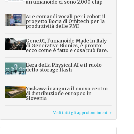
un umanoide ci sono 2.000 chip
AI e comandi vocali per i cobot: il
progetto Bocia di Omitech per la
produttività delle PMI
Gene.01, l’umanoide Made in Italy
di Generative Bionics, è pronto:
ecco come è fatto e cosa può fare.
L’era della Physical AI e il ruolo
dello storage flash
Yaskawa inaugura il nuovo centro
di distribuzione europeo in
Slovenia
Vedi tutti gli approfondimenti >