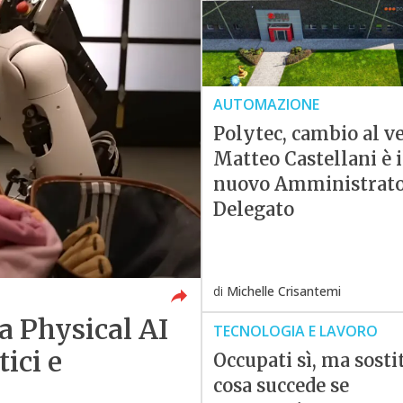
AUTOMAZIONE
Polytec, cambio al ve
Matteo Castellani è i
nuovo Amministrat
Delegato
di
Michelle Crisantemi
a Physical AI
TECNOLOGIA E LAVORO
ici e
Occupati sì, ma sostit
cosa succede se