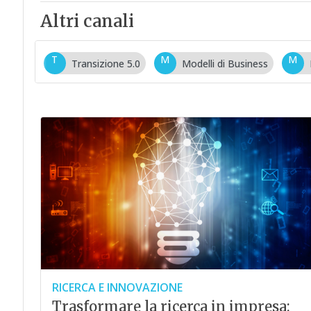
Altri canali
T
M
M
Transizione 5.0
Modelli di Business
RICERCA E INNOVAZIONE
Trasformare la ricerca in impresa: