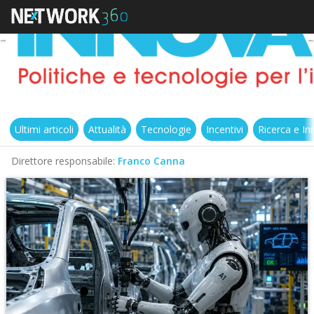
Ultimi articoli
Attualità
Tecnologie
Incentivi
Ricerca e I
Direttore responsabile:
Franco Canna