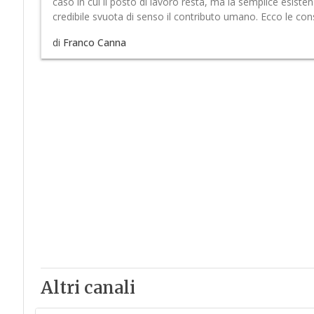
caso in cui il posto di lavoro resta, ma la semplice esisten
credibile svuota di senso il contributo umano. Ecco le con
di
Franco Canna
Altri canali