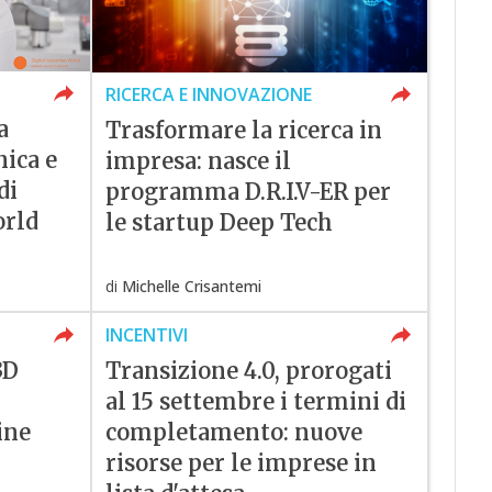
RICERCA E INNOVAZIONE
a
Trasformare la ricerca in
nica e
impresa: nasce il
di
programma D.R.I.V-ER per
orld
le startup Deep Tech
di
Michelle Crisantemi
INCENTIVI
3D
Transizione 4.0, prorogati
al 15 settembre i termini di
ine
completamento: nuove
risorse per le imprese in