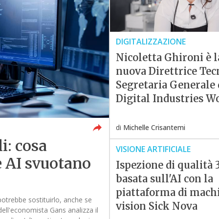
DIGITALIZZAZIONE
Nicoletta Ghironi è l
nuova Direttrice Tec
Segretaria Generale 
Digital Industries W
di
Michelle Crisantemi
i: cosa
VISIONE ARTIFICIALE
 AI svuotano
Ispezione di qualità 
basata sull'AI con la
piattaforma di mach
otrebbe sostituirlo, anche se
vision Sick Nova
dell'economista Gans analizza il