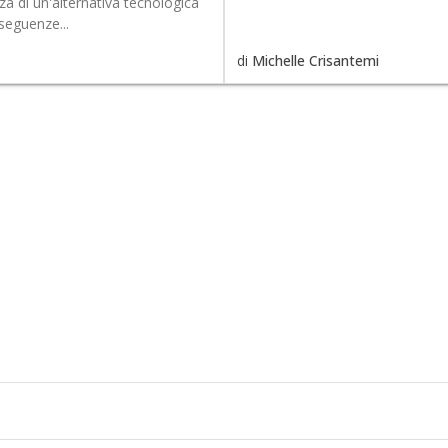
za di un'alternativa tecnologica
seguenze...
di
Michelle Crisantemi