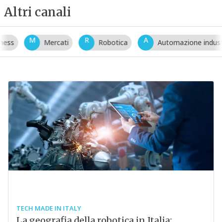
Altri canali
M
R
A
Mercati
Robotica
Automazione industriale
TECH MADE IN ITALY
La geografia della robotica in Italia: