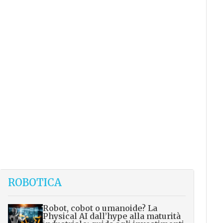
ROBOTICA
Robot, cobot o umanoide? La
Physical AI dall’hype alla maturità