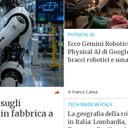
PHYSICAL AI
Ecco Gemini Robotics
Physical AI di Googl
bracci robotici e um
di
Franco Canna
sugli
TECH MADE IN ITALY
in fabbrica a
La geografia della ro
in Italia: Lombardia,