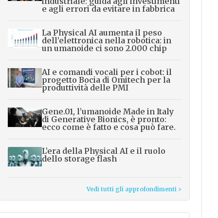
industriale: guida agli investimenti
e agli errori da evitare in fabbrica
La Physical AI aumenta il peso
dell’elettronica nella robotica: in
un umanoide ci sono 2.000 chip
AI e comandi vocali per i cobot: il
progetto Bocia di Omitech per la
produttività delle PMI
Gene.01, l’umanoide Made in Italy
di Generative Bionics, è pronto:
ecco come è fatto e cosa può fare.
L’era della Physical AI e il ruolo
dello storage flash
Vedi tutti gli approfondimenti >