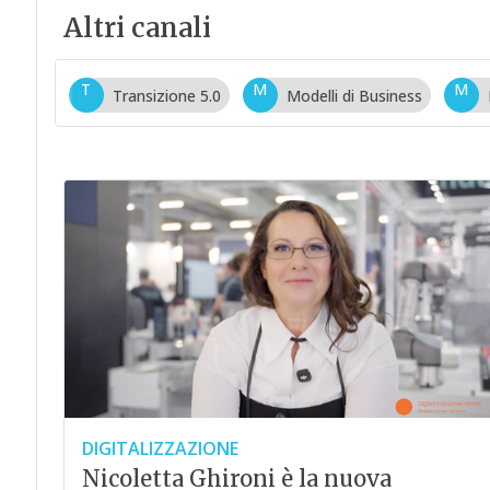
Altri canali
T
M
M
Transizione 5.0
Modelli di Business
DIGITALIZZAZIONE
Nicoletta Ghironi è la nuova