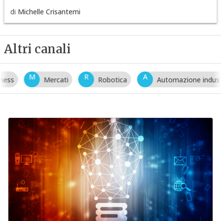
di
Michelle Crisantemi
Altri canali
M
R
A
Mercati
Robotica
Automazione industriale