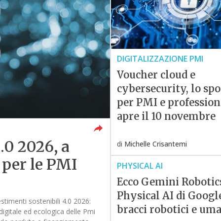
DIGITALIZZAZIONE PMI
Voucher cloud e
cybersecurity, lo spo
per PMI e profession
apre il 10 novembre
.0 2026, a
di
Michelle Crisantemi
 per le PMI
PHYSICAL AI
Ecco Gemini Robotics
Physical AI di Googl
stimenti sostenibili 4.0 2026:
bracci robotici e um
 digitale ed ecologica delle Pmi