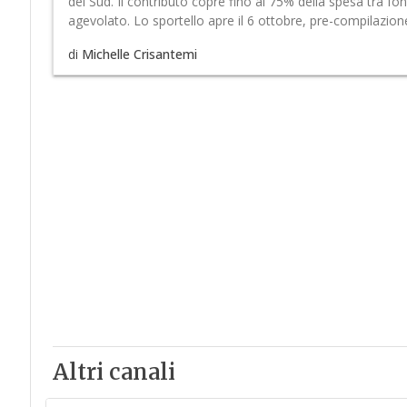
del Sud. Il contributo copre fino al 75% della spesa tra 
agevolato. Lo sportello apre il 6 ottobre, pre-compilazion
di
Michelle Crisantemi
Altri canali