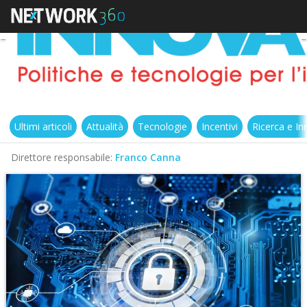
Ultimi articoli
Attualità
Tecnologie
Incentivi
Ricerca e I
Direttore responsabile:
Franco Canna