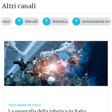
Altri canali
M
R
A
Mercati
Robotica
Automazione industriale
TECH MADE IN ITALY
La geografia della robotica in Italia: