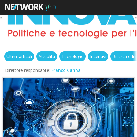
Ultimi articoli
Attualità
Tecnologie
Incentivi
Ricerca e I
Direttore responsabile:
Franco Canna