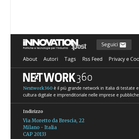
Seguici
About
Autori
Tags
Rss Feed
Privacy e Coo
è il più grande network in Italia di testate
Nextwork360
cultura digitale e imprenditoriale nelle imprese e pubbliche
Indirizzo
Via Moretto da Brescia, 22
Milano - Italia
CAP 20133