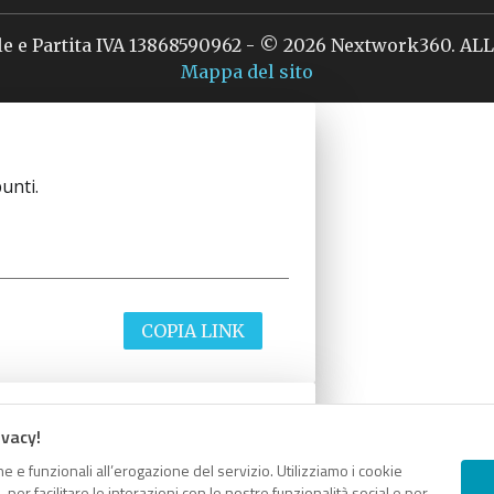
le e Partita IVA 13868590962 - © 2026 Nextwork360. A
Mappa del sito
unti.
COPIA LINK
ivacy!
unti.
e e funzionali all’erogazione del servizio. Utilizziamo i cookie
er facilitare le interazioni con le nostre funzionalità social e per