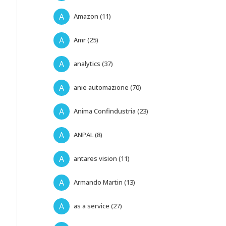
A
Amazon (11)
A
Amr (25)
A
analytics (37)
A
anie automazione (70)
A
Anima Confindustria (23)
A
ANPAL (8)
A
antares vision (11)
A
Armando Martin (13)
A
as a service (27)