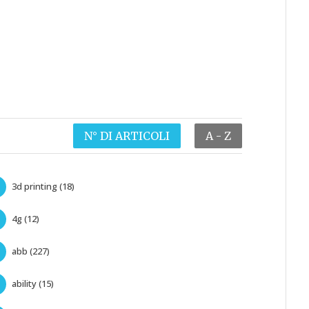
N° DI ARTICOLI
A - Z
3d printing (18)
4g (12)
abb (227)
ability (15)