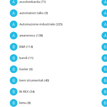
A
A
assolombarda (71)
A
A
automation talks (9)
A
A
Automazione industriale (325)
A
A
awareness (138)
B
B
B&R (114)
B
B
bandi (11)
B
B
basler (6)
B
B
beni strumentali (40)
B
B
BI-REX (54)
B
B
bimu (8)