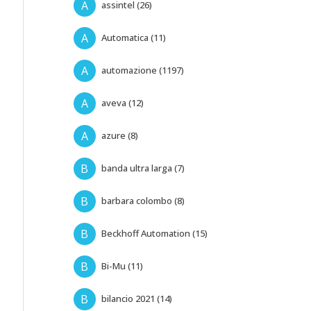
A
assintel (26)
A
Automatica (11)
A
automazione (1197)
A
aveva (12)
A
azure (8)
B
banda ultra larga (7)
B
barbara colombo (8)
B
Beckhoff Automation (15)
B
Bi-Mu (11)
B
bilancio 2021 (14)