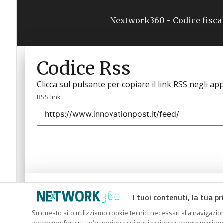
Nextwork360 - Codice fisca
Codice Rss
Clicca sul pulsante per copiare il link RSS negli app
RSS link
Codice Rss
I tuoi contenuti, la tua pr
Clicca sul pulsante per copiare il link RSS negli app
Su questo sito utilizziamo cookie tecnici necessari alla navigazion
anche per fornirti un’esperienza di navigazione sempre migliore, p