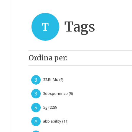
Tags
T
Ordina per:
3
33.Bi-Mu (9)
3
3dexperience (9)
5
5g (228)
A
abb ability (11)