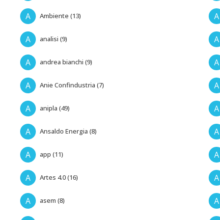
A
A
Ambiente (13)
A
A
analisi (9)
A
A
andrea bianchi (9)
A
A
Anie Confindustria (7)
A
A
anipla (49)
A
A
Ansaldo Energia (8)
A
A
app (11)
A
A
Artes 4.0 (16)
A
A
asem (8)