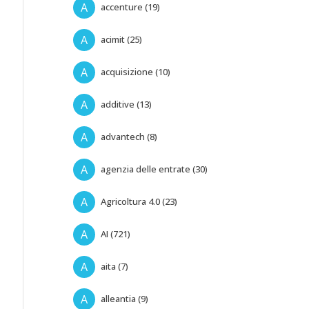
A
accenture (19)
A
acimit (25)
A
acquisizione (10)
A
additive (13)
A
advantech (8)
A
agenzia delle entrate (30)
A
Agricoltura 4.0 (23)
A
AI (721)
A
aita (7)
A
alleantia (9)