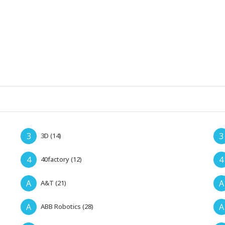
3
3
3D (14)
4
4
40factory (12)
A
A
A&T (21)
A
A
ABB Robotics (28)