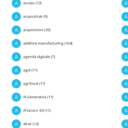
A
A
acciaio (12)
A
A
acopostrak (9)
A
A
acquisizioni (35)
A
A
additive manufacturing (164)
A
A
agenda digitale (7)
A
A
agid (11)
A
A
agrifood (17)
A
A
AI Generativa (11)
A
A
Al lavoro 4.0 (11)
A
A
altair (12)