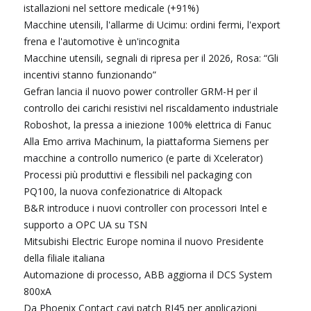
istallazioni nel settore medicale (+91%)
Macchine utensili, l'allarme di Ucimu: ordini fermi, l'export
frena e l'automotive è un'incognita
Macchine utensili, segnali di ripresa per il 2026, Rosa: “Gli
incentivi stanno funzionando”
Gefran lancia il nuovo power controller GRM-H per il
controllo dei carichi resistivi nel riscaldamento industriale
Roboshot, la pressa a iniezione 100% elettrica di Fanuc
Alla Emo arriva Machinum, la piattaforma Siemens per
macchine a controllo numerico (e parte di Xcelerator)
Processi più produttivi e flessibili nel packaging con
PQ100, la nuova confezionatrice di Altopack
B&R introduce i nuovi controller con processori Intel e
supporto a OPC UA su TSN
Mitsubishi Electric Europe nomina il nuovo Presidente
della filiale italiana
Automazione di processo, ABB aggiorna il DCS System
800xA
Da Phoenix Contact cavi patch RJ45 per applicazioni