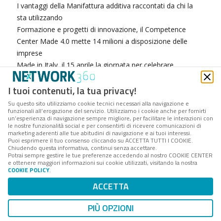
I vantaggi della Manifattura additiva raccontati da chi la
sta utilizzando
Formazione e progetti di innovazione, il Competence
Center Made 4.0 mette 14 milioni a disposizione delle
imprese
Made in Italy, il 15 aprile la giornata per celebrare
l'eccellenza italiana
I tuoi contenuti, la tua privacy!
Forum Cyber 4.0, appuntamento a Roma il 4 e 5 giugno
per l'appuntamento dedicato alla cybersicurezza
Su questo sito utilizziamo cookie tecnici necessari alla navigazione e
funzionali all’erogazione del servizio. Utilizziamo i cookie anche per fornirti
Beckhoff Technology Days: due appuntamenti da non
un’esperienza di navigazione sempre migliore, per facilitare le interazioni con
perdere per scoprire l'automazione PC-based
le nostre funzionalità social e per consentirti di ricevere comunicazioni di
marketing aderenti alle tue abitudini di navigazione e ai tuoi interessi.
Credito d'imposta per la formazione, tutte le attività
Puoi esprimere il tuo consenso cliccando su ACCETTA TUTTI I COOKIE.
Chiudendo questa informativa, continui senza accettare.
incentivate (c'è anche il marketing)
Potrai sempre gestire le tue preferenze accedendo al nostro COOKIE CENTER
ABB premia tre neolaureati dell'Università di Genova per
e ottenere maggiori informazioni sui cookie utilizzati, visitando la nostra
COOKIE POLICY
.
tesi su IoT e Smart Cities
L'industria connessa e la convergenza tra IT e OT
ACCETTA
secondo Rockwell Automation
PIÙ OPZIONI
Martedì TechEd, Rockwell Automation propone un corso
su dispositivi, macchine e sistemi smart, controllo dei