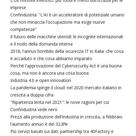
L'UE rinnova InvestEU: più fondi e meno burocrazia per le
imprese
Confindustria: "L'AI è un acceleratore di potenziale umano
che non minaccia l'occupazione ma esige nuove
competenze"
Il futuro delle macchine utensili: le incognite internazionali
e il nodo della domanda interna
2018, l'annus horribilis della sicurezza IT in Italia: che cosa
è accaduto e che cosa abbiamo imparato
Perché l'approvazione del Cybersecurity Act è una buona
cosa, ma non è ancora una cosa buona
Industria 4.0 e open innovation
La pandemia spinge il cloud: nel 2020 mercato italiano in
crescita a doppia cifra
"Ripartenza lenta nel 2021": le nove ragioni per cui
Confindustria vede nero
Prezzi alla produzione dell'industria in crescita, a febbraio
l'aumento annuo è del 32,8%
Più servizi basati sui dati: partnership tra 40Factory e