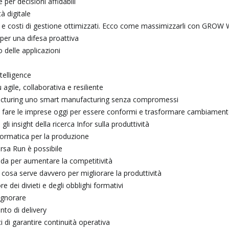
e per decisioni affidabili
à digitale
elli e costi di gestione ottimizzati. Ecco come massimizzarli con GROW
 per una difesa proattiva
 delle applicazioni
telligence
agile, collaborativa e resiliente
ufacturing uno smart manufacturing senza compromessi
o fare le imprese oggi per essere conformi e trasformare cambiament
li insight della ricerca Infor sulla produttività
formatica per la produzione
rsa Run è possibile
ada per aumentare la competitività
cosa serve davvero per migliorare la produttività
e dei divieti e degli obblighi formativi
ignorare
nto di delivery
i di garantire continuità operativa