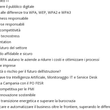
bito IT
re il pubblico digitale
 e alle differenze tra WPA, WEP, WPA2 e WPA3
iness responsabile
rese responsabili
 competitività
e tecnostress
entation
 futuro del settore
o affidabile e sicuro
 RPA aiutano le aziende a ridurre i costi e ottimizzare i processi
lle imprese
à o rischio per il futuro dell’istruzione?
have tra Intelligenza Artificiale, Monitoraggio IT e Service Desk
lla Campania con il PO FESR
competitiva per le PMI
’innovazione sostenibile
a transizione energetica e superare la burocrazia
care e automatizzare il business oltre le frontiere, superando le diff