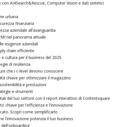
e con AI4Search&Rescue, Computer Vision e dati sintetici
one urbana
urezza finanziaria
urezza aziendale all'avanguardia
e PMI nel panorama attuale
lle esigenze aziendali
ply chain efficiente
le e cultura per il business del 2025
gie di resilienza
isure che i c-level devono conoscere
nalità chiave per ottimizzare il magazzino
ostenibilità e prestazioni
rategie e strumenti
itali del tuo settore con il report interattivo di Contentsquare
o chiave per l'efficienza e l'innovazione
icato. Scopri come semplificarlo
e l'innovazione potenzia il tuo business
a dell'onboarding