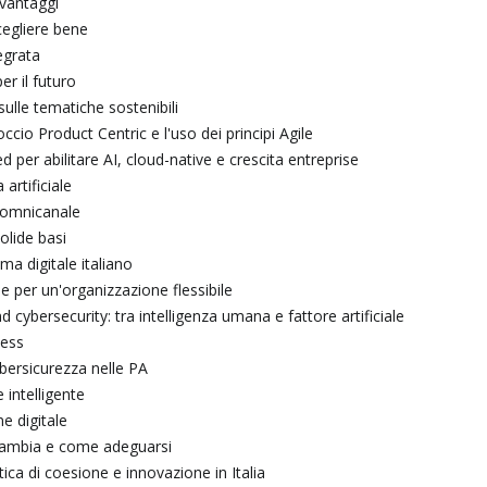
 vantaggi
cegliere bene
egrata
er il futuro
sulle tematiche sostenibili
cio Product Centric e l'uso dei principi Agile
 per abilitare AI, cloud-native e crescita entreprise
 artificiale
o omnicanale
lide basi
a digitale italiano
ie per un'organizzazione flessibile
cybersecurity: tra intelligenza umana e fattore artificiale
ness
ybersicurezza nelle PA
 intelligente
e digitale
 cambia e come adeguarsi
itica di coesione e innovazione in Italia