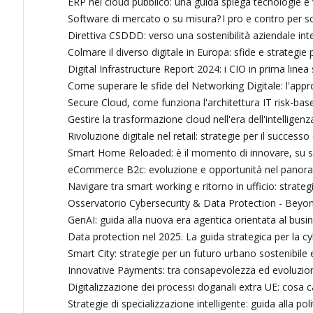
ERP nel cloud pubblico: una guida spiega tecnologie e
Software di mercato o su misura? I pro e contro per s
Direttiva CSDDD: verso una sostenibilità aziendale int
Colmare il diverso digitale in Europa: sfide e strategie p
Digital Infrastructure Report 2024: i CIO in prima linea 
Come superare le sfide del Networking Digitale: l'approc
Secure Cloud, come funziona l'architettura IT risk-based
Gestire la trasformazione cloud nell'era dell'intelligenza
Rivoluzione digitale nel retail: strategie per il success
Smart Home Reloaded: è il momento di innovare, su so
eCommerce B2c: evoluzione e opportunità nel panoram
Navigare tra smart working e ritorno in ufficio: strateg
Osservatorio Cybersecurity & Data Protection - Beyond 
GenAI: guida alla nuova era agentica orientata al busi
Data protection nel 2025. La guida strategica per la c
Smart City: strategie per un futuro urbano sostenibile e
Innovative Payments: tra consapevolezza ed evoluzion
Digitalizzazione dei processi doganali extra UE: cosa
Strategie di specializzazione intelligente: guida alla pol