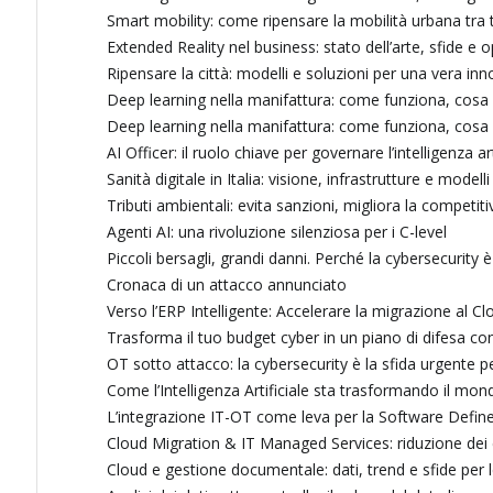
Smart mobility: come ripensare la mobilità urbana tra te
Extended Reality nel business: stato dell’arte, sfide e 
Ripensare la città: modelli e soluzioni per una vera i
Deep learning nella manifattura: come funziona, cosa 
Deep learning nella manifattura: come funziona, cosa 
AI Officer: il ruolo chiave per governare l’intelligenza ar
Sanità digitale in Italia: visione, infrastrutture e modell
Tributi ambientali: evita sanzioni, migliora la competiti
Agenti AI: una rivoluzione silenziosa per i C-level
Piccoli bersagli, grandi danni. Perché la cybersecurity
Cronaca di un attacco annunciato
Verso l’ERP Intelligente: Accelerare la migrazione al Cl
Trasforma il tuo budget cyber in un piano di difesa c
OT sotto attacco: la cybersecurity è la sfida urgente pe
Come l’Intelligenza Artificiale sta trasformando il mo
L’integrazione IT-OT come leva per la Software Defin
Cloud Migration & IT Managed Services: riduzione dei 
Cloud e gestione documentale: dati, trend e sfide per 