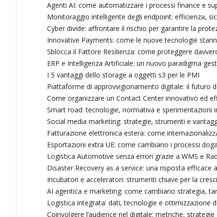
Agenti AI: come automatizzare i processi finance e sup
Monitoraggio intelligente degli endpoint: efficienza, s
Cyber divide: affrontare il rischio per garantire la prot
Innovative Payments: come le nuove tecnologie stann
Sblocca il Fattore Resilienza: come proteggere davvero
ERP e Intelligenza Artificiale: un nuovo paradigma ges
I 5 vantaggi dello storage a oggetti s3 per le PMI
Piattaforme di approvvigionamento digitale: il futuro 
Come organizzare un Contact Center innovativo ed eff
Smart road: tecnologie, normativa e sperimentazioni in
Social media marketing: strategie, strumenti e vantaggi
Fatturazione elettronica estera: come internazionalizza
Esportazioni extra UE: come cambiano i processi dogana
Logistica Automotive senza errori grazie a WMS e Rad
Disaster Recovery as a service: una risposta efficace al
Incubatori e acceleratori: strumenti chiave per la cresci
AI agentica e marketing: come cambiano strategia, ta
Logistica integrata: dati, tecnologie e ottimizzazione d
Coinvolgere l’audience nel digitale: metriche, strategie 