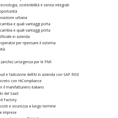
cnologia, sostenibilità e servizi integrati
opportunità
nnovazione urbana
cambia e quali vantaggi porta
cambia e quali vantaggi porta
tificiale in azienda
i operativi per ripensare il sistema
vità
 è (anche) un’urgenza per le PMI
oud e l’adozione dell’AI in azienda con SAP RISE
oncreto con HiCompliance
r il manifatturiero italiano
ndo del SaaS
ed Factory
costi e sicurezza a lungo termine
le imprese