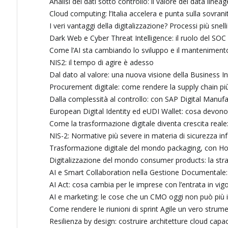
Analisi dei dati sotto controllo: il valore del data lineag
Cloud computing: l’Italia accelera e punta sulla sovranit
I veri vantaggi della digitalizzazione? Processi più sn
Dark Web e Cyber Threat Intelligence: il ruolo del SOC
Come l’AI sta cambiando lo sviluppo e il mantenimento
NIS2: il tempo di agire è adesso
Dal dato al valore: una nuova visione della Business In
Procurement digitale: come rendere la supply chain più 
Dalla complessità al controllo: con SAP Digital Man
European Digital Identity ed eUDI Wallet: cosa devon
Come la trasformazione digitale diventa crescita reale: g
NIS-2: Normative più severe in materia di sicurezza in
Trasformazione digitale del mondo packaging, con Ho
Digitalizzazione del mondo consumer products: la str
AI e Smart Collaboration nella Gestione Documentale: 
AI Act: cosa cambia per le imprese con l’entrata in vigor
AI e marketing: le cose che un CMO oggi non può più 
Come rendere le riunioni di sprint Agile un vero strume
Resilienza by design: costruire architetture cloud capac