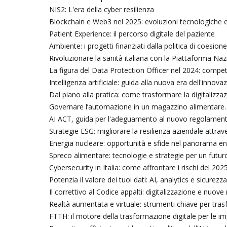
NIS2: L'era della cyber resilienza
Blockchain e Web3 nel 2025: evoluzioni tecnologiche e
Patient Experience: il percorso digitale del paziente
Ambiente: i progetti finanziati dalla politica di coesione
Rivoluzionare la sanità italiana con la Piattaforma Na
La figura del Data Protection Officer nel 2024: compete
Intelligenza artificiale: guida alla nuova era dell'innov
Dal piano alla pratica: come trasformare la digitalizza
Governare l’automazione in un magazzino alimentare. 
AI ACT, guida per l'adeguamento al nuovo regolamen
Strategie ESG: migliorare la resilienza aziendale attrav
Energia nucleare: opportunità e sfide nel panorama en
Spreco alimentare: tecnologie e strategie per un futur
Cybersecurity in Italia: come affrontare i rischi del 202
Potenzia il valore dei tuoi dati: AI, analytics e sicurezza
Il correttivo al Codice appalti: digitalizzazione e nuov
Realtà aumentata e virtuale: strumenti chiave per tras
FTTH: il motore della trasformazione digitale per le im