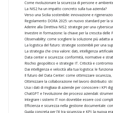
Come rivoluzionare la sicurezza di persone e ambient
La NIS2 ha un impatto concreto sulla tua azienda?
Verso una Sicilia sostenibile: innovazione e rigenerazi
Regolamento DORA 2025: un nuovo standard per la sic
Aderire alla Direttiva NIS2: strategie per una cybersic
Investire in formazione: la chiave per la crescita dell
Observability: come scegliere la soluzione più adatta a
La logistica del futuro: strategie sostenibili per una sup
La strategia che crea valore: dati, intelligenza artificia
Data center e sicurezza: conformità, normative e strate
Rischio geopolitico e strategie IT. Criticità e controm
Dai intelligenza e velocità alla tua logistica: le funzio
Il futuro del Data Center: come ottimizzare sicurezza, s
Ottimizzare la collaborazione nel lavoro distribuito: st
Usa i dati di migliaia di aziende per conoscere i KPI dig
ChatGPT e l'evoluzione dei processi aziendali: strument
Integrare i sistemi IT non dovrebbe essere così compl
Efficienza e sicurezza nella gestione documentale: com
Guida concreta per l'it tra sicurezza e KPI: la nuova er