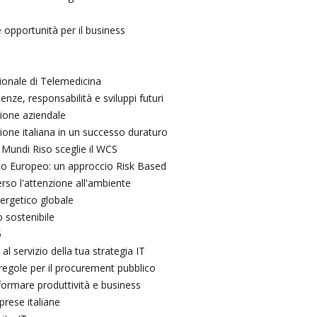
 opportunità per il business
zionale di Telemedicina
nze, responsabilità e sviluppi futuri
azione aziendale
zione italiana in un successo duraturo
Mundi Riso sceglie il WCS
to Europeo: un approccio Risk Based
erso l'attenzione all'ambiente
ergetico globale
o sostenibile
5
 al servizio della tua strategia IT
e regole per il procurement pubblico
formare produttività e business
prese italiane