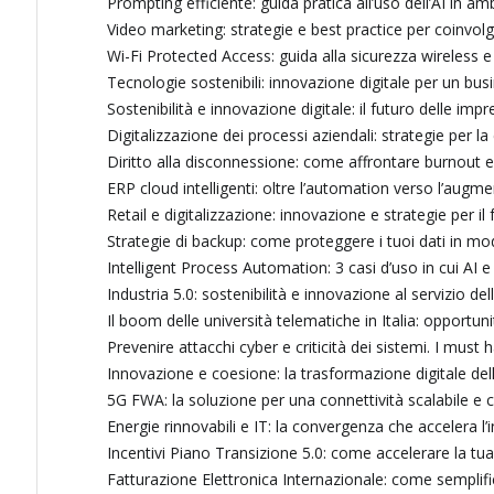
Prompting efficiente: guida pratica all’uso dell’AI in am
Video marketing: strategie e best practice per coinvolge
Wi-Fi Protected Access: guida alla sicurezza wireless
Tecnologie sostenibili: innovazione digitale per un bus
Sostenibilità e innovazione digitale: il futuro delle imp
Digitalizzazione dei processi aziendali: strategie per la
Diritto alla disconnessione: come affrontare burnout 
ERP cloud intelligenti: oltre l’automation verso l’augm
Retail e digitalizzazione: innovazione e strategie per il
Strategie di backup: come proteggere i tuoi dati in mod
Intelligent Process Automation: 3 casi d’uso in cui AI e
Industria 5.0: sostenibilità e innovazione al servizio de
Il boom delle università telematiche in Italia: opportunit
Prevenire attacchi cyber e criticità dei sistemi. I must 
Innovazione e coesione: la trasformazione digitale de
5G FWA: la soluzione per una connettività scalabile e 
Energie rinnovabili e IT: la convergenza che accelera l
Incentivi Piano Transizione 5.0: come accelerare la tu
Fatturazione Elettronica Internazionale: come semplifi