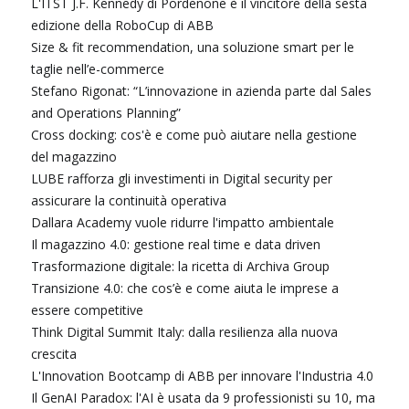
L'ITST J.F. Kennedy di Pordenone è il vincitore della sesta
edizione della RoboCup di ABB
Size & fit recommendation, una soluzione smart per le
taglie nell’e-commerce
Stefano Rigonat: “L’innovazione in azienda parte dal Sales
and Operations Planning”
Cross docking: cos'è e come può aiutare nella gestione
del magazzino
LUBE rafforza gli investimenti in Digital security per
assicurare la continuità operativa
Dallara Academy vuole ridurre l'impatto ambientale
Il magazzino 4.0: gestione real time e data driven
Trasformazione digitale: la ricetta di Archiva Group
Transizione 4.0: che cos’è e come aiuta le imprese a
essere competitive
Think Digital Summit Italy: dalla resilienza alla nuova
crescita
L'Innovation Bootcamp di ABB per innovare l'Industria 4.0
Il GenAI Paradox: l'AI è usata da 9 professionisti su 10, ma