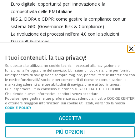
Euro digitale: opportunità per l'innovazione e la
competitività delle PMI italiane
NIS 2, DORA e GDPR: come gestire la compliance con un
sistema GRC (Governance Risk & Compliance)
La rivoluzione dei processi nell’era 4.0 con le soluzioni
Dassault Systèmes
Progetti AI in azienda: come partire e finalizzare nel modo
I tuoi contenuti, la tua privacy!
giusto soluzioni potenziate
Sanità digitale: trasformare il presente per un futuro
Su questo sito utilizziamo cookie tecnici necessari alla navigazione e
funzionali all’erogazione del servizio. Utilizziamo i cookie anche per fornirti
sostenibile
un’esperienza di navigazione sempre migliore, per facilitare le interazioni con
Tecnologie per la sostenibilità agroalimentare:
le nostre funzionalità social e per consentirti di ricevere comunicazioni di
marketing aderenti alle tue abitudini di navigazione e ai tuoi interessi.
innovazione e responsabilità per un futuro migliore
Puoi esprimere il tuo consenso cliccando su ACCETTA TUTTI I COOKIE.
Chiudendo questa informativa, continui senza accettare.
Protezione della flotta aziendale: strategie di sicurezza per
Potrai sempre gestire le tue preferenze accedendo al nostro COOKIE CENTER
i veicoli connessi
e ottenere maggiori informazioni sui cookie utilizzati, visitando la nostra
COOKIE POLICY
.
ACCETTA
« Precendente
1
...
34
35
36
37
38
39
40
41
42
Successivo »
PIÙ OPZIONI