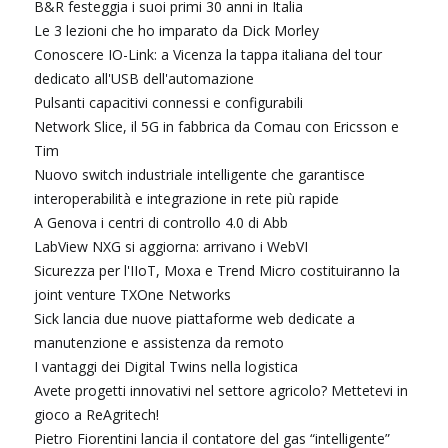
B&R festeggia i suoi primi 30 anni in Italia
Le 3 lezioni che ho imparato da Dick Morley
Conoscere IO-Link: a Vicenza la tappa italiana del tour
dedicato all'USB dell'automazione
Pulsanti capacitivi connessi e configurabili
Network Slice, il 5G in fabbrica da Comau con Ericsson e
Tim
Nuovo switch industriale intelligente che garantisce
interoperabilità e integrazione in rete più rapide
A Genova i centri di controllo 4.0 di Abb
LabView NXG si aggiorna: arrivano i WebVI
Sicurezza per l'IIoT, Moxa e Trend Micro costituiranno la
joint venture TXOne Networks
Sick lancia due nuove piattaforme web dedicate a
manutenzione e assistenza da remoto
I vantaggi dei Digital Twins nella logistica
Avete progetti innovativi nel settore agricolo? Mettetevi in
gioco a ReAgritech!
Pietro Fiorentini lancia il contatore del gas “intelligente”