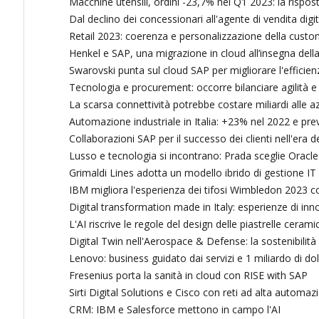
Macchine utensili, ordini -23,7% nel Q1 2023: la rispo
Dal declino dei concessionari all'agente di vendita digit
Retail 2023: coerenza e personalizzazione della cus
Henkel e SAP, una migrazione in cloud all’insegna dell
Swarovski punta sul cloud SAP per migliorare l'efficienz
Tecnologia e procurement: occorre bilanciare agilità e v
La scarsa connettività potrebbe costare miliardi alle 
Automazione industriale in Italia: +23% nel 2022 e prev
Collaborazioni SAP per il successo dei clienti nell'era de
Lusso e tecnologia si incontrano: Prada sceglie Oracle p
Grimaldi Lines adotta un modello ibrido di gestione IT
IBM migliora l'esperienza dei tifosi Wimbledon 2023 c
Digital transformation made in Italy: esperienze di in
L'AI riscrive le regole del design delle piastrelle cerami
Digital Twin nell'Aerospace & Defense: la sostenibilità 
Lenovo: business guidato dai servizi e 1 miliardo di doll
Fresenius porta la sanità in cloud con RISE with SAP
Sirti Digital Solutions e Cisco con reti ad alta automa
CRM: IBM e Salesforce mettono in campo l'AI