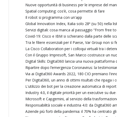
Nuove opportunità di business per le imprese del mani
Spatial computing: cos’è, cosa permette di fare
Il robot si programma con un'app
Global Innovation Index, Italia solo 28ª (su 50) nella li
Servizi digitali: cosa manca al passaggio “From free to
Covid-19: Cisco e IBM si schierano dalla parte delle sc
Tra le filiere essenziali per il Paese, Var Group non si 
La Cisco Collaboration per i colloqui virtuali tra i detenu
Con il Gruppo Impresoft, San Marco costruisce un nuov
Digital Skills: Digital360 lancia una nuova piattaforma
Ripartire dopo l’emergenza Coronavirus: la testimonian
Via ai Digital360 Awards 2022, 180 CIO premiano l'innova
Per Digital360, un anno di ottimi risultati che ripaga i 
L'utilizzo dei bot per la creazione automatica di repor
Industry 4.0, il digitale priorità per un executive su d
Microsoft e Capgemini, al servizio della trasformazione
Responsabilità sociale e industria 4.0: da Digital360 a
Aziende più forti della pandemia: il 70% ha centrato gli 