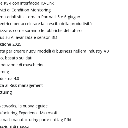
e KS-I con interfaccia IO-Link
vizi di Condition Monitoring
 materiali sfusi torna a Parma il 5 e 6 giugno
ntrico per accelerare la crescita della produttività
atizzate: come saranno le fabbriche del futuro
ocus su AI avanzata e sensori 3D
mazione 2025
ata per creare nuovi modelli di business nell’era Industry 4.0
o, basato sui dati
produzione di mascherine
 Arneg
dustria 4.0
rezza al Risk management
cturing
Networks, la nuova eguide
nufacturing Experience Microsoft
mart manufacturing parte dai tag Rfid
nazioni di massa