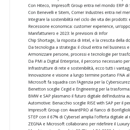
Con Hiteco, Impresoft Group entra nel mondo ERP di
Con Benevelli e Sitem, Comer Industries entra nel merca
Integrare la sostenibilità nel ciclo dei vita dei prodotti: 
Recessione economica: customer experience, un’opport
Manifatturiero e 2023: le previsioni di Infor
Chip Shortage, la risposta di Intel, e la crescita della
Da tecnologia a strategia: il cloud entra nel business e
Armonizzare persone, processi e tecnologie per trasf
Da PMI a Digital Enterprise, il percorso necessario per
Infrastrutture di rete e sostenibilità, ecco tutti i vanta
Innovazione e visione a lungo termine portano FNA al 
Microsoft fa squadra con l’Agenzia per la Cybersicurezza
Benetton sceglie Cegid e Engineering per la trasformaz
BMW e SAP plasmano il futuro digitale dell'industria a
Automotive: Benacchio sceglie RISE with SAP per il per
Impresoft Group con 4wardPRO al fianco di Bonfiglioli 
STEP con il 67% di Cybersel amplia l'offerta digitale 
ZEGNA e Microsoft collaborano per ridefinire il Luxury R