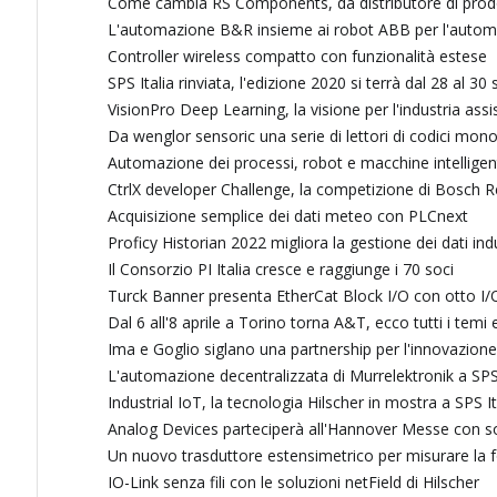
Come cambia RS Components, da distributore di prodotti
L'automazione B&R insieme ai robot ABB per l'autom
Controller wireless compatto con funzionalità estese
SPS Italia rinviata, l'edizione 2020 si terrà dal 28 al 3
VisionPro Deep Learning, la visione per l'industria assist
Da wenglor sensoric una serie di lettori di codici mono
Automazione dei processi, robot e macchine intelligen
CtrlX developer Challenge, la competizione di Bosch R
Acquisizione semplice dei dati meteo con PLCnext
Proficy Historian 2022 migliora la gestione dei dati ind
Il Consorzio PI Italia cresce e raggiunge i 70 soci
Turck Banner presenta EtherCat Block I/O con otto I/
Dal 6 all'8 aprile a Torino torna A&T, ecco tutti i temi e
Ima e Goglio siglano una partnership per l'innovazione
L'automazione decentralizzata di Murrelektronik a SPS 
Industrial IoT, la tecnologia Hilscher in mostra a SPS It
Analog Devices parteciperà all'Hannover Messe con sol
Un nuovo trasduttore estensimetrico per misurare la f
IO-Link senza fili con le soluzioni netField di Hilscher