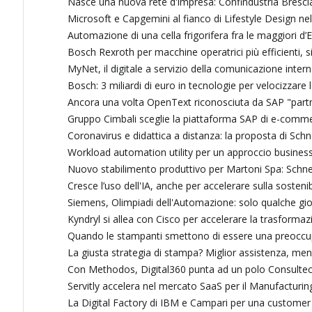
Nasce una nuova rete d'impresa: Confindustria Bresci
Microsoft e Capgemini al fianco di Lifestyle Design nel
Automazione di una cella frigorifera fra le maggiori d’
Bosch Rexroth per macchine operatrici più efficienti, 
MyNet, il digitale a servizio della comunicazione inte
Bosch: 3 miliardi di euro in tecnologie per velocizzare l
Ancora una volta OpenText riconosciuta da SAP "partn
Gruppo Cimbali sceglie la piattaforma SAP di e-co
Coronavirus e didattica a distanza: la proposta di Schn
Workload automation utility per un approccio business
Nuovo stabilimento produttivo per Martoni Spa: Schnei
Cresce l’uso dell'IA, anche per accelerare sulla soste
Siemens, Olimpiadi dell'Automazione: solo qualche gio
Kyndryl si allea con Cisco per accelerare la trasforma
Quando le stampanti smettono di essere una preoccupa
La giusta strategia di stampa? Miglior assistenza, meno
Con Methodos, Digital360 punta ad un polo Consultec
Servitly accelera nel mercato SaaS per il Manufacturi
La Digital Factory di IBM e Campari per una customer e