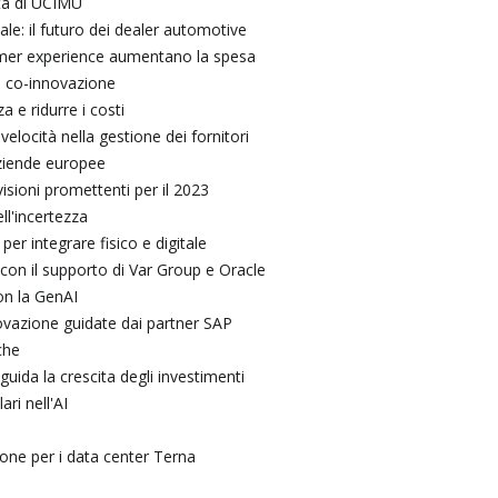
sta di UCIMU
ale: il futuro dei dealer automotive
tomer experience aumentano la spesa
a co-innovazione
a e ridurre i costi
elocità nella gestione dei fornitori
aziende europee
isioni promettenti per il 2023
ll'incertezza
er integrare fisico e digitale
 con il supporto di Var Group e Oracle
on la GenAI
novazione guidate dai partner SAP
che
guida la crescita degli investimenti
ari nell'AI
zione per i data center Terna