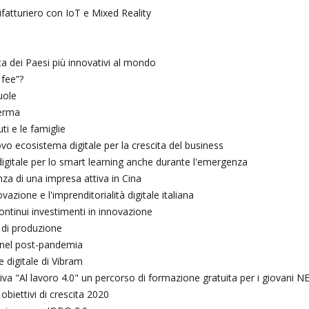
fatturiero con IoT e Mixed Reality
sta dei Paesi più innovativi al mondo
 fee”?
uole
ferma
ti e le famiglie
o ecosistema digitale per la crescita del business
 digitale per lo smart learning anche durante l'emergenza
za di una impresa attiva in Cina
zione e l'imprenditorialità digitale italiana
continui investimenti in innovazione
t di produzione
ue nel post-pandemia
 digitale di Vibram
rriva "Al lavoro 4.0" un percorso di formazione gratuita per i giovani N
obiettivi di crescita 2020