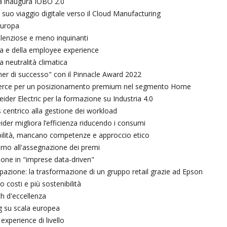
a inaugura IOBO 2.0
 suo viaggio digitale verso il Cloud Manufacturing
Europa
silenziose e meno inquinanti
rna e della employee experience
a neutralità climatica
er di successo" con il Pinnacle Award 2022
mmerce per un posizionamento premium nel segmento Home
eider Electric per la formazione su Industria 4.0
 centrico alla gestione dei workload
der migliora l’efficienza riducendo i consumi
nibilità, mancano competenze e approccio etico
rno all'assegnazione dei premi
zione in "imprese data-driven"
zione: la trasformazione di un gruppo retail grazie ad Epson
 costi e più sostenibilità
h d'eccellenza
ng su scala europea
xperience di livello