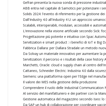
Gefran presenta la nuova sonda di pressione industrial
ABB entra nel capitale di Samotics per potenziare i ser
Solids 2024: l'evento di riferimento per la gestione dei
Dall'Industry 4.0 all'Industry 4 U: un approccio umanoce
Scalabili, interoperabili, modulari, accessibili e autom
L'innovazione nella visione artificiale secondo Sick: f
Progettazione più potente e intuitiva con Spac Auto
Servitization e smart product : i benefici di IoT e Big D
Fabbrica Dallara: per Dallara Stradale un metodo nuov
Da Solvay un materiale innovativo per aumentare la 
Servitization: il percorso e i risultati della case history
Marchetti, Oracle: cloud e supply chain al centro dell'In
Cattaneo, Schneider Electric: Industria 4.0 dalla sicu
Siemens: una piattaforma open per l'Edge nel manufa
Il valore dei MES nella gestione della produzione
Comprendere il ruolo delle Industrial Communication 
Al servizio del manifatturiero e dei partner con la Ma
Gestione automatica del magazzino secondo Iseo: lo s
Da SAP un hub di collaborazione per coordinare vacci