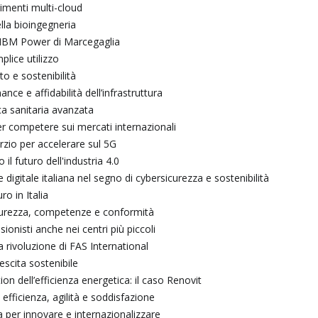
timenti multi-cloud
ella bioingegneria
to IBM Power di Marcegaglia
plice utilizzo
to e sostenibilità
ce e affidabilità dell’infrastruttura
ica sanitaria avanzata
r competere sui mercati internazionali
orzio per accelerare sul 5G
l futuro dell'industria 4.0
igitale italiana nel segno di cybersicurezza e sostenibilità
o in Italia
icurezza, competenze e conformità
onisti anche nei centri più piccoli
 rivoluzione di FAS International
escita sostenibile
ion dell’efficienza energetica: il caso Renovit
fficienza, agilità e soddisfazione
 per innovare e internazionalizzare