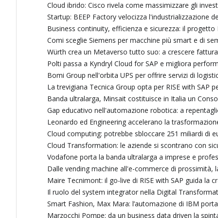
Cloud ibrido: Cisco rivela come massimizzare gli inves
Startup: BEEP Factory velocizza l'industrializzazione d
Business continuity, efficienza e sicurezza: il proget
Comi sceglie Siemens per macchine più smart e di sem
Würth crea un Metaverso tutto suo: a crescere fattura
Polti passa a Kyndryl Cloud for SAP e migliora performan
Bomi Group nell'orbita UPS per offrire servizi di logist
La trevigiana Tecnica Group opta per RISE with SAP pe
Banda ultralarga, Minsait costituisce in Italia un Cons
Gap educativo nell'automazione robotica: a repentaglio i
Leonardo ed Engineering accelerano la trasformazione d
Cloud computing: potrebbe sbloccare 251 miliardi di eur
Cloud Transformation: le aziende si scontrano con s
Vodafone porta la banda ultralarga a imprese e professi
Dalle vending machine all'e-commerce di prossimità, la
Maire Tecnimont: il go-live di RISE with SAP guida la cr
Il ruolo del system integrator nella Digital Transformat
Smart Fashion, Max Mara: l’automazione di IBM porta e
Marzocchi Pompe: da un business data driven la spinta