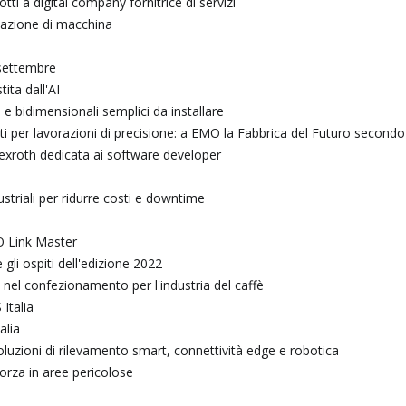
 a digital company fornitrice di servizi
azione di macchina
0 settembre
ita dall'AI
 e bidimensionali semplici da installare
ti per lavorazioni di precisione: a EMO la Fabbrica del Futuro second
exroth dedicata ai software developer
ustriali per ridurre costi e downtime
O Link Master
 gli ospiti dell'edizione 2022
 nel confezionamento per l'industria del caffè
Italia
alia
uzioni di rilevamento smart, connettività edge e robotica
orza in aree pericolose